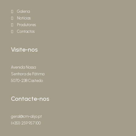
Galeria
Notícias
Produtores
Contactos
Visite-nos
Avenida Nossa
Senhora de Fátima
5070-238 Castedo
Contacte-nos
geral@cm-alijo.pt
(+351) 259 957 100