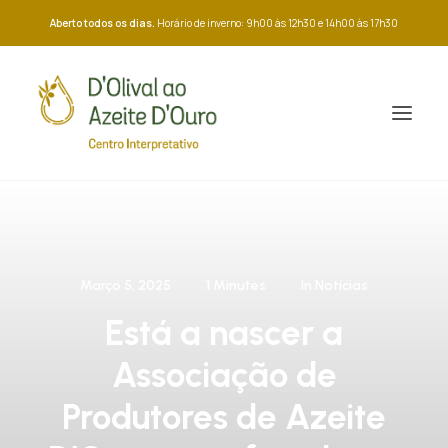
Aberto todos os dias.
Horário de inverno: 9h00 às 12h30 e 14h00 às 17h30
Março 5, 2025
•
1 Minutes
•
In
Notícias
Está a nascer a
Associação de
Produtores de Azeite