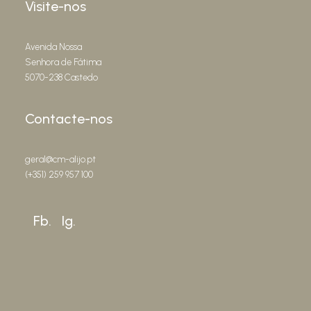
Visite-nos
Avenida Nossa
Senhora de Fátima
5070-238 Castedo
Contacte-nos
geral@cm-alijo.pt
(+351) 259 957 100
Fb.
Ig.