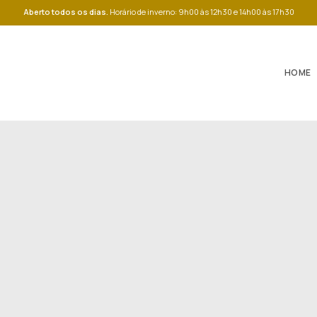
Aberto todos os dias.
Horário de inverno: 9h00 às 12h30 e 14h00 às 17h30
HOME